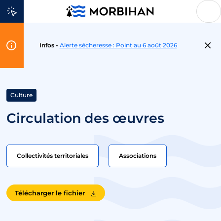
Aller au contenu
Flash
Infos -
Alerte sécheresse : Point au 6 août 2026
Info
Culture
Circulation des œuvres
Collectivités territoriales
Associations
Télécharger le fichier