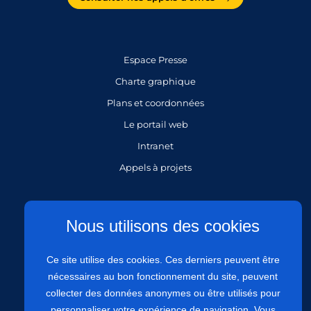
Espace Presse
Charte graphique
Plans et coordonnées
Le portail web
Intranet
Appels à projets
Gestion des cookies
Nous utilisons des cookies
Mentions légales
Ce site utilise des cookies. Ces derniers peuvent être
Politique de protection des données personnelles
nécessaires au bon fonctionnement du site, peuvent
Politique de confidentialité
collecter des données anonymes ou être utilisés pour
Plan du site
personnaliser votre expérience de navigation. Vous