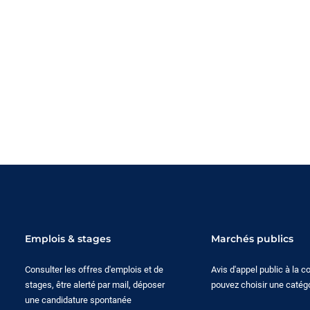
Emplois & stages
Marchés publics
Consulter les offres d'emplois et de
Avis d'appel public à la 
stages, être alerté par mail, déposer
pouvez choisir une catégo
une candidature spontanée