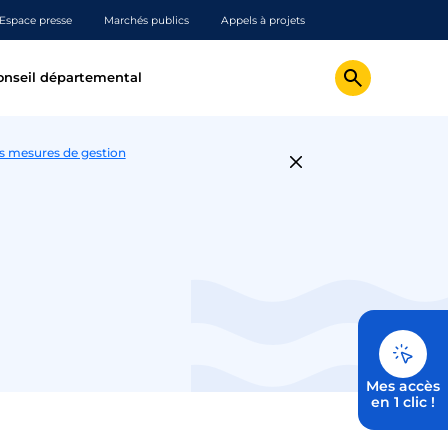
Espace presse
Marchés publics
Appels à projets
onseil départemental
es mesures de gestion
Mes accès
en 1 clic !