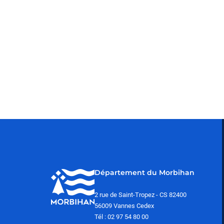
Département du Morbihan
2 rue de Saint-Tropez - CS 82400
56009 Vannes Cedex
Tél : 02 97 54 80 00