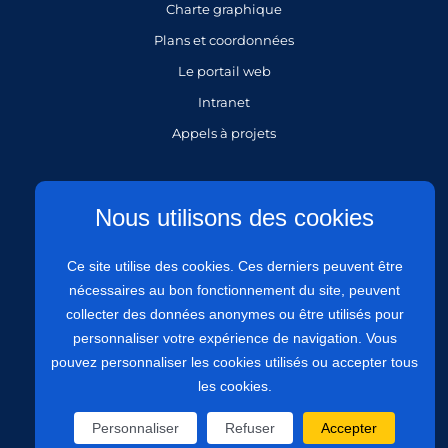
Charte graphique
Plans et coordonnées
Le portail web
Intranet
Appels à projets
Gestion des cookies
Nous utilisons des cookies
Mentions légales
Ce site utilise des cookies. Ces derniers peuvent être
Politique de protection des données personnelles
nécessaires au bon fonctionnement du site, peuvent
Politique de confidentialité
collecter des données anonymes ou être utilisés pour
Plan du site
personnaliser votre expérience de navigation. Vous
Accessibilité : site partiellement conforme à 81,97%
pouvez personnaliser les cookies utilisés ou accepter tous
les cookies.
Personnaliser
Refuser
Accepter