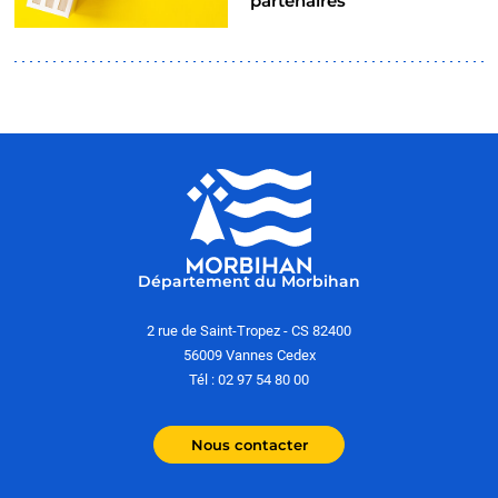
partenaires
Département du Morbihan
2 rue de Saint-Tropez - CS 82400
56009 Vannes Cedex
Tél : 02 97 54 80 00
Nous contacter