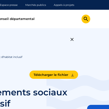
Espace presse
Marchés publics
Appels à projets
onseil départemental
d'habitat inclusif
Télécharger le fichier
gements sociaux
sif