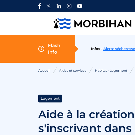
Aller au contenu
Flash
Infos -
Alerte sécheresse
Info
Accueil
Aides et services
Habitat - Logement
Logement
Aide à la créatio
s'inscrivant dans 