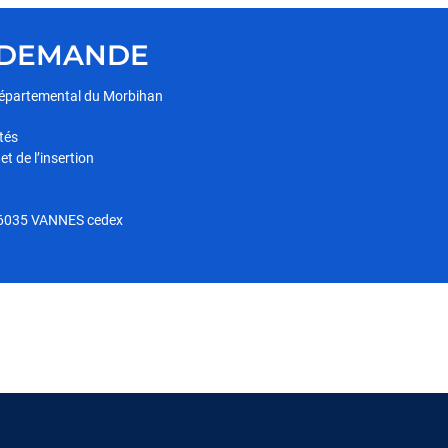
 DEMANDE
 départemental du Morbihan
ités
t de l’insertion
 56035 VANNES cedex