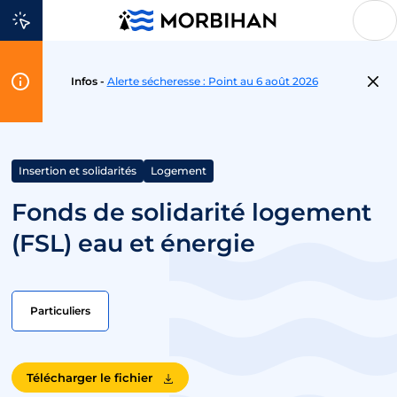
Aller au contenu
Flash
Infos -
Alerte sécheresse : Point au 6 août 2026
Info
Insertion et solidarités
Logement
Fonds de solidarité logement
(FSL) eau et énergie
Particuliers
Télécharger le fichier