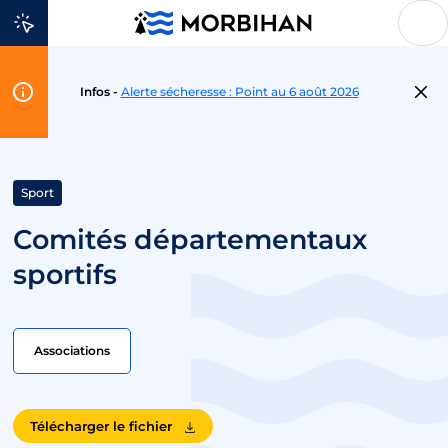
Aller au contenu
Flash
Infos -
Alerte sécheresse : Point au 6 août 2026
Info
Sport
Comités départementaux
sportifs
Associations
Télécharger le fichier