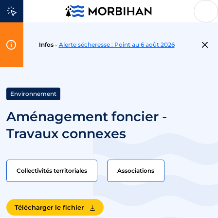
Aller au contenu
Flash
Infos -
Alerte sécheresse : Point au 6 août 2026
Info
Environnement
Aménagement foncier -
Travaux connexes
Collectivités territoriales
Associations
Télécharger le fichier