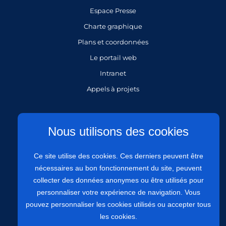
Espace Presse
Charte graphique
Plans et coordonnées
Le portail web
Intranet
Appels à projets
Gestion des cookies
Nous utilisons des cookies
Mentions légales
Ce site utilise des cookies. Ces derniers peuvent être
Politique de protection des données personnelles
nécessaires au bon fonctionnement du site, peuvent
Politique de confidentialité
collecter des données anonymes ou être utilisés pour
Plan du site
personnaliser votre expérience de navigation. Vous
Accessibilité : site partiellement conforme à 81,97%
pouvez personnaliser les cookies utilisés ou accepter tous
les cookies.