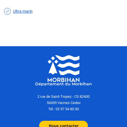
Ultra marin
Département du Morbihan
2 rue de Saint-Tropez - CS 82400
56009 Vannes Cedex
Tél : 02 97 54 80 00
Nous contacter