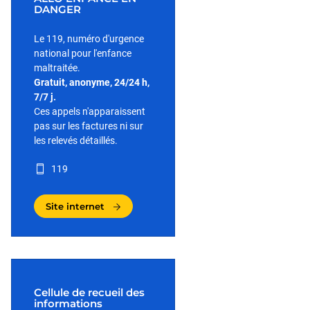
DANGER
Le 119, numéro d'urgence
national pour l'enfance
maltraitée.
Gratuit, anonyme, 24/24 h,
7/7 j.
Ces appels n'apparaissent
pas sur les factures ni sur
les relevés détaillés.
119
Site internet
Cellule de recueil des
informations