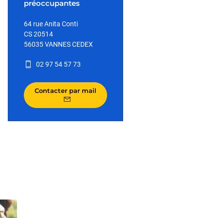
préoccupantes
64 rue Anita Conti
CS 20514
56035 VANNES CEDEX
02 97 54 57 73
Contacter par mail