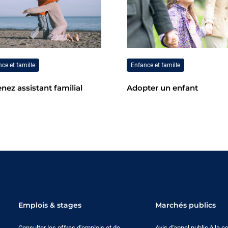
ce et famille
Enfance et famille
nez assistant familial
Adopter un enfant
Emplois & stages
Marchés publics
Consulter les offres d'emplois et de
Avis d'appel public à la 