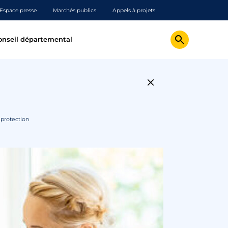
Espace presse
Marchés publics
Appels à projets
onseil départemental
 protection