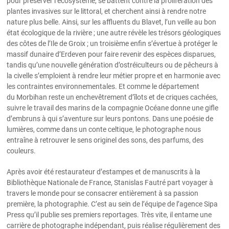
pour préserver l’écosystème, se battent contre la prolifération des
plantes invasives sur le littoral, et cherchent ainsi à rendre notre
nature plus belle. Ainsi, sur les affluents du Blavet, l’un veille au bon
état écologique de la rivière ; une autre révèle les trésors géologiques
des côtes de l’Ile de Groix ; un troisième enfin s’évertue à protéger le
massif dunaire d’Erdeven pour faire revenir des espèces disparues,
tandis qu’une nouvelle génération d’ostréiculteurs ou de pêcheurs à
la civelle s’emploient à rendre leur métier propre et en harmonie avec
les contraintes environnementales. Et comme le département
du Morbihan reste un enchevêtrement d’îlots et de criques cachées,
suivre le travail des marins de la compagnie Océane donne une gifle
d’embruns à qui s’aventure sur leurs pontons. Dans une poésie de
lumières, comme dans un conte celtique, le photographe nous
entraîne à retrouver le sens originel des sons, des parfums, des
couleurs.
Après avoir été restaurateur d’estampes et de manuscrits à la
Bibliothèque Nationale de France, Stanislas Fautré part voyager à
travers le monde pour se consacrer entièrement à sa passion
première, la photographie. C’est au sein de l’équipe de l’agence Sipa
Press qu’il publie ses premiers reportages. Très vite, il entame une
carrière de photographe indépendant, puis réalise régulièrement des