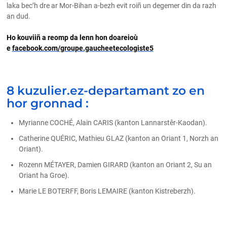
laka bec’h dre ar Mor-Bihan a-bezh evit roiñ un degemer din da razh
an dud.
Ho kouviiñ a reomp da lenn hon doareioù
e
facebook.com/groupe.gaucheetecologiste5
8 kuzulier.ez-departamant zo en
hor gronnad :
Myrianne COCHÉ, Alain CARIS (kanton Lannarstêr-Kaodan).
Catherine QUÉRIC, Mathieu GLAZ (kanton an Oriant 1, Norzh an
Oriant).
Rozenn MÉTAYER, Damien GIRARD (kanton an Oriant 2, Su an
Oriant ha Groe).
Marie LE BOTERFF, Boris LEMAIRE (kanton Kistreberzh).