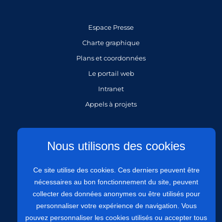
Espace Presse
Charte graphique
Plans et coordonnées
Le portail web
Intranet
Appels à projets
Gestion des cookies
Nous utilisons des cookies
Mentions légales
Ce site utilise des cookies. Ces derniers peuvent être
Politique de protection des données personnelles
nécessaires au bon fonctionnement du site, peuvent
Politique de confidentialité
collecter des données anonymes ou être utilisés pour
Plan du site
personnaliser votre expérience de navigation. Vous
Accessibilité : site partiellement conforme à 81,97%
pouvez personnaliser les cookies utilisés ou accepter tous