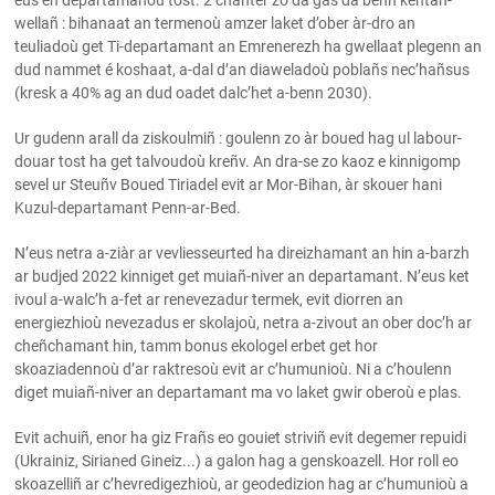
eus en departamanoù tost. 2 chanter zo da gas da benn kentañ-
wellañ : bihanaat an termenoù amzer laket d’ober àr-dro an
teuliadoù get Ti-departamant an Emrenerezh ha gwellaat plegenn an
dud nammet é koshaat, a-dal d’an diaweladoù poblañs nec’hañsus
(kresk a 40% ag an dud oadet dalc’het a-benn 2030).
Ur gudenn arall da ziskoulmiñ : goulenn zo àr boued hag ul labour-
douar tost ha get talvoudoù kreñv. An dra-se zo kaoz e kinnigomp
sevel ur Steuñv Boued Tiriadel evit ar Mor-Bihan, àr skouer hani
Kuzul-departamant Penn-ar-Bed.
N’eus netra a-ziàr ar vevliesseurted ha direizhamant an hin a-barzh
ar budjed 2022 kinniget get muiañ-niver an departamant. N’eus ket
ivoul a-walc’h a-fet ar renevezadur termek, evit diorren an
energiezhioù nevezadus er skolajoù, netra a-zivout an ober doc’h ar
cheñchamant hin, tamm bonus ekologel erbet get hor
skoaziadennoù d’ar raktresoù evit ar c’humunioù. Ni a c’houlenn
diget muiañ-niver an departamant ma vo laket gwir oberoù e plas.
Evit achuiñ, enor ha giz Frañs eo gouiet striviñ evit degemer repuidi
(Ukrainiz, Sirianed Gineiz...) a galon hag a genskoazell. Hor roll eo
skoazelliñ ar c’hevredigezhioù, ar geodedizion hag ar c’humunioù a