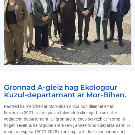
Gronnad A-gleiz hag Ekologour
Kuzul-departamant ar Mor-Bihan.
Paotred ha merc’hed ar Mor-Bihan o doa hon dilennet e miz
Mezheven 2021 evit degas an talvoudoù ekologel ha sokial er
vodadenn-departamant. Ur gronnad tu-enep pervezh ec’h omp-ni,
hogen sevenus ha ragoberiant e servij annezidi hon departamant. E-
doug ar respetad 2021-2028 e rankimp taliñ doc’h kudennoù daet