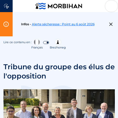
Aller au contenu
Flash
Infos -
Alerte sécheresse : Point au 6 août 2026
Info
Lire ce contenu en :
Français
Brezhoneg
Tribune du groupe des élus de
l'opposition