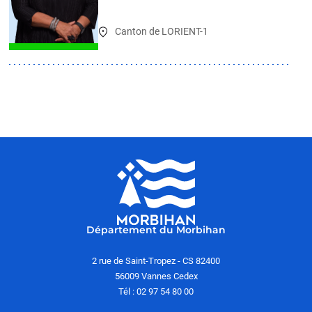
Canton de LORIENT-1
Département du Morbihan
2 rue de Saint-Tropez - CS 82400
56009 Vannes Cedex
Tél : 02 97 54 80 00