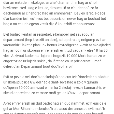
diàr an enkadenn ekologel, ar cheñchamant hin hag ar c’holl
bevliesseurted. Hag e-keit-se, dirouestliñ ar c’hudennoù zo àr
dachennoù ar c’hengred hag an emrenerezh. Dav eo lâret, a-gaoz
d’ar bandemiezh ec’h eus bet paourizion nevez hag ur bochad tud
hag a oa en ur blegenn vresk dija é kouezhiñ er baourentez.
Evit budjed kentañ ar respetad, e kempoell get savadoù an
departamant (hep kreskiñ an dele), setu petra a ginnigomp evit ar
yaouankiz : lakat e plas ur « bonus kevredigezhel » evit ar skolajiaded
hag arnodiñ ur skorenn emrenerezh evit tud yaouank etre 18 ha 30
vlez. A-zivout kudenn al lojeris : hogozik 19 000 Morbihanad zo en
engortoz ag ur lojeris sokial, da lâret eo en ur priz dereat. Emañ
deleet d’an Departamant bout doc’h o harpiñ.
Evit ar pezh a sell doc’h ar skolajoù hon eus teir friorelezh : staliadur
ur skolaj publik e Gwidel hag e Sant-Teve hag a zo div gumun
oc’hpenn 10 000 annezad enne, ha 2 skolaj nevez e Lannarstêr, e-
skeud ar preder a zo er mare-mañ get ar C’huzul-departamant.
A-fet emrenerezh an dud oadet hag an dud nammet, ec’h eus dale
get ar Mor-Bihan ha nebeutoc’h a blasoù dre annezad evit ma’c’h