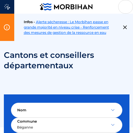
Aller au contenu
Infos -
Alerte sécheresse : Le Morbihan passe en
Flash
grande majorité en niveau crise - Renforcement
Info
des mesures de gestion de la ressource en eau
Cantons et conseillers
départementaux
Nom
Commune
Béganne