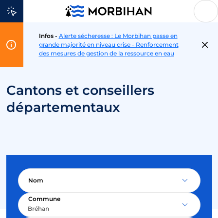
Aller au contenu
Infos -
Alerte sécheresse : Le Morbihan passe en
Flash
grande majorité en niveau crise - Renforcement
Info
des mesures de gestion de la ressource en eau
Cantons et conseillers
départementaux
Nom
Commune
Bréhan