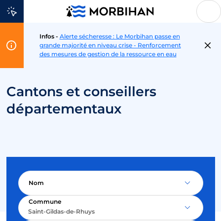
Aller au contenu
Infos -
Alerte sécheresse : Le Morbihan passe en
Flash
grande majorité en niveau crise - Renforcement
Info
des mesures de gestion de la ressource en eau
Cantons et conseillers
départementaux
Nom
Commune
Saint-Gildas-de-Rhuys